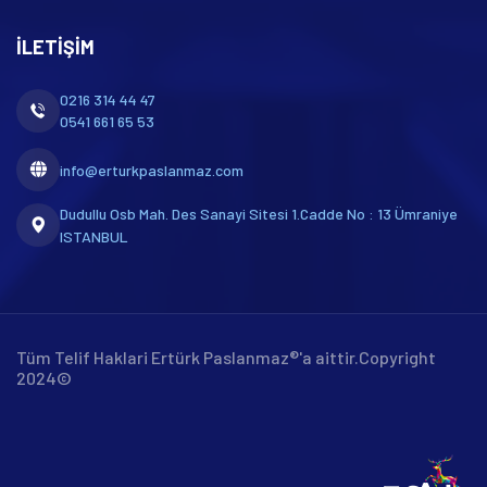
İLETIŞIM
0216 314 44 47
0541 661 65 53
info@erturkpaslanmaz.com
Dudullu Osb Mah. Des Sanayi Sitesi 1.Cadde No : 13 Ümraniye
ISTANBUL
Tüm Telif Haklari Ertürk Paslanmaz®'a aittir.Copyright
2024©