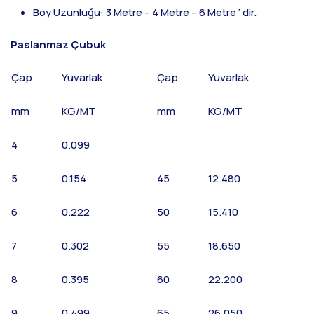
Boy Uzunluğu: 3 Metre – 4 Metre – 6 Metre ‘ dir.
Paslanmaz Çubuk
Çap
Yuvarlak
Çap
Yuvarlak
mm
KG/MT
mm
KG/MT
4
0.099
5
0.154
45
12.480
6
0.222
50
15.410
7
0.302
55
18.650
8
0.395
60
22.200
9
0.499
65
26.050