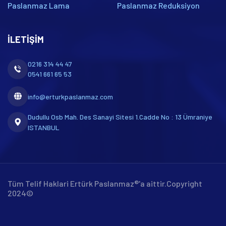
Paslanmaz Lama
Paslanmaz Reduksiyon
İLETIŞIM
0216 314 44 47
0541 661 65 53
info@erturkpaslanmaz.com
Dudullu Osb Mah. Des Sanayi Sitesi 1.Cadde No : 13 Ümraniye
ISTANBUL
Tüm Telif Haklari Ertürk Paslanmaz®'a aittir.Copyright
2024©